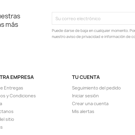
uestras
as más
Puede darse de baja en cualquier momento. Por e
nuestro aviso de privacidad e información de c
TRA EMPRESA
TU CUENTA
de Entregas
Seguimiento del pedido
os y Condiciones
Iniciar sesión
ia
Crear una cuenta
ctanos
Mis alertas
el sitio
as