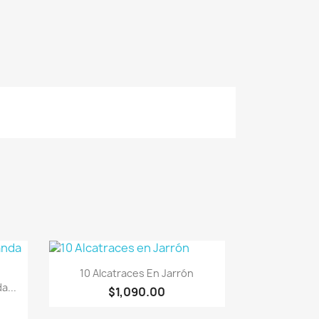
Vista rápida

10 Alcatraces En Jarrón
a...
$1,090.00