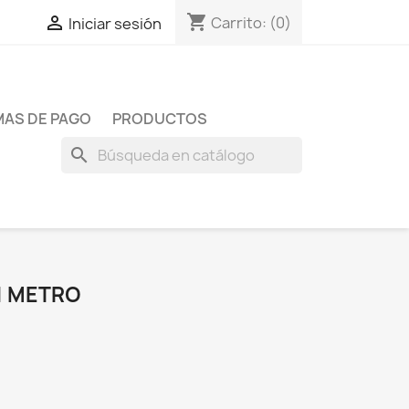
shopping_cart

Carrito:
(0)
Iniciar sesión
AS DE PAGO
PRODUCTOS
search
1 METRO