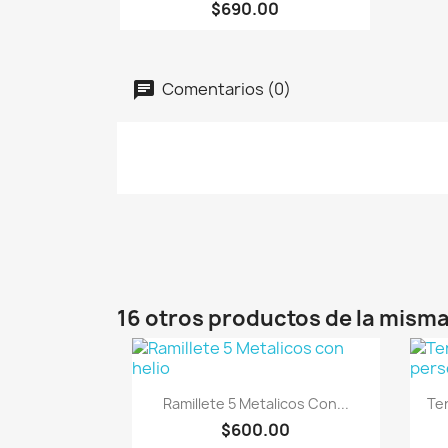
$690.00
Comentarios (0)
16 otros productos de la misma
Vista rápida

Ramillete 5 Metalicos Con...
Te
$600.00