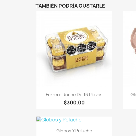
TAMBIÉN PODRÍA GUSTARLE
Vista rápida

Ferrero Roche De 16 Piezas
Gl
$300.00
Vista rápida

Globos Y Peluche