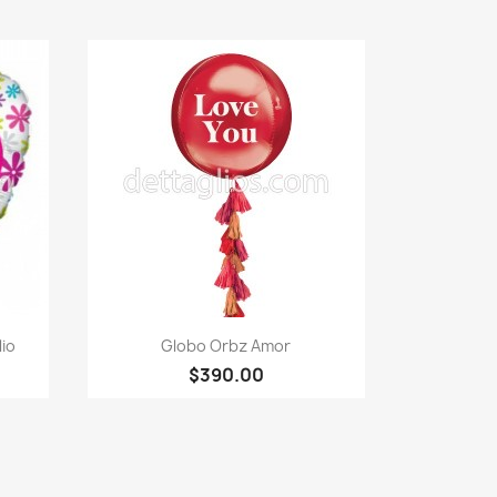
Vista rápida

io
Globo Orbz Amor
$390.00