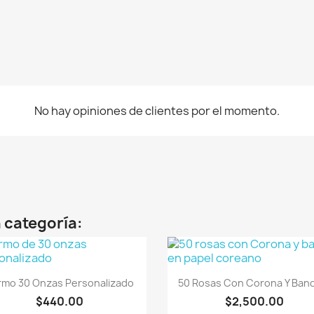
No hay opiniones de clientes por el momento.
 categoría:
Vista rápida
Vista rápida


rmo 30 Onzas Personalizado
50 Rosas Con Corona Y Band
$440.00
$2,500.00