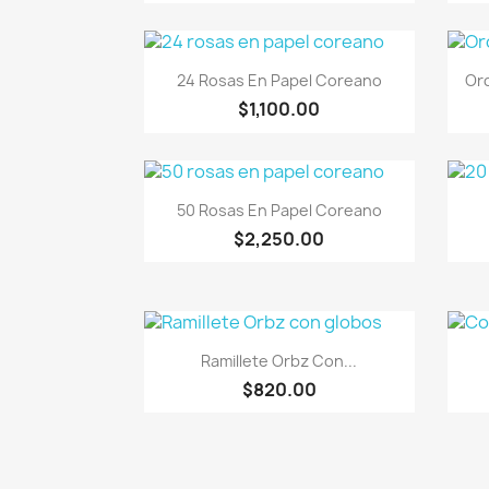
Vista rápida

24 Rosas En Papel Coreano
Orq
$1,100.00
Vista rápida

50 Rosas En Papel Coreano
$2,250.00
Vista rápida

Ramillete Orbz Con...
$820.00