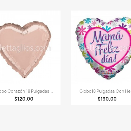
Vista rápida
Vista rápida


obo Corazón 18 Pulgadas...
Globo18 Pulgadas Con Hel
$120.00
$130.00