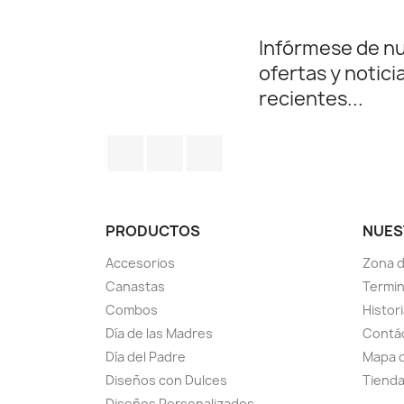
Infórmese de n
ofertas y notici
recientes...
Facebook
Instagram
LinkedIn
PRODUCTOS
NUES
Accesorios
Zona 
Canastas
Termin
Combos
Histor
Día de las Madres
Contá
Día del Padre
Mapa d
Diseños con Dulces
Tiend
Diseños Personalizados