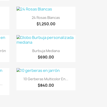
Vista rápida

24 Rosas Blancas
$1,250.00
Vista rápida

rrón
Burbuja Mediana
$690.00
Vista rápida

10 Gerberas Multicolor En...
..
$840.00