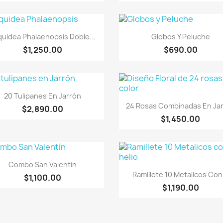
Vista rápida
Vista rápida


uidea Phalaenopsis Doble...
Globos Y Peluche
$1,250.00
$690.00
Vista rápida

20 Tulipanes En Jarrón
Vista rápida

24 Rosas Combinadas En Ja
$2,890.00
$1,450.00
Vista rápida

Combo San Valentín
Vista rápida

Ramillete 10 Metalicos Con.
$1,100.00
$1,190.00