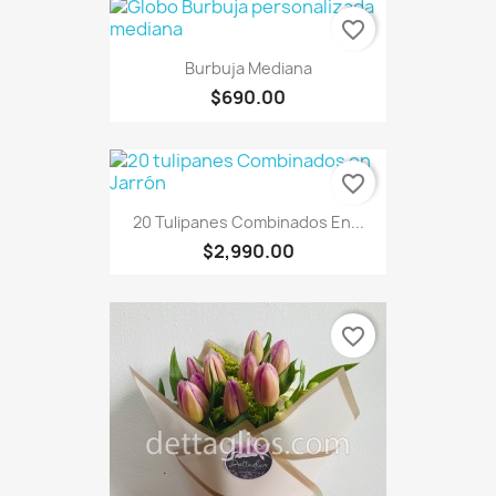
favorite_border
Burbuja Mediana
$690.00
favorite_border
20 Tulipanes Combinados En...
$2,990.00
favorite_border