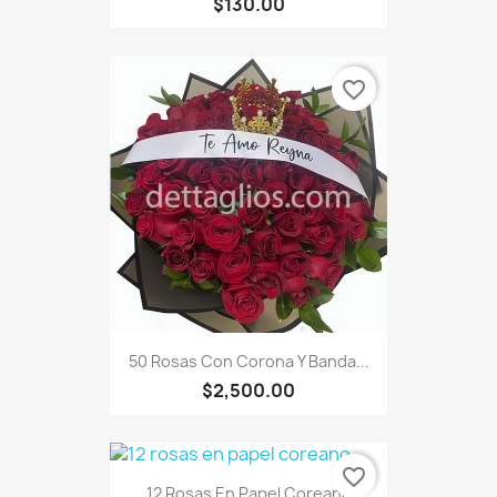
$130.00
favorite_border
50 Rosas Con Corona Y Banda...
$2,500.00
favorite_border
12 Rosas En Papel Coreano