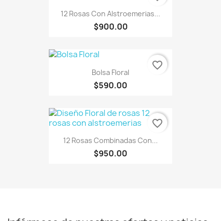
12 Rosas Con Alstroemerias...
$900.00
favorite_border
Bolsa Floral
$590.00
favorite_border
12 Rosas Combinadas Con...
$950.00