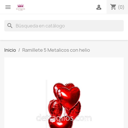
shopping_cart


(0)
search
Inicio
Ramillete 5 Metalicos con helio