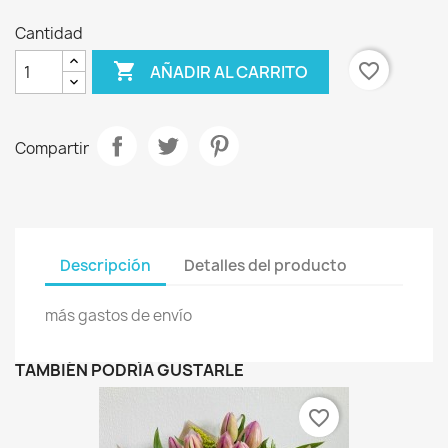
Cantidad

favorite_border
AÑADIR AL CARRITO
Compartir
Descripción
Detalles del producto
más gastos de envío
TAMBIÉN PODRÍA GUSTARLE
favorite_border