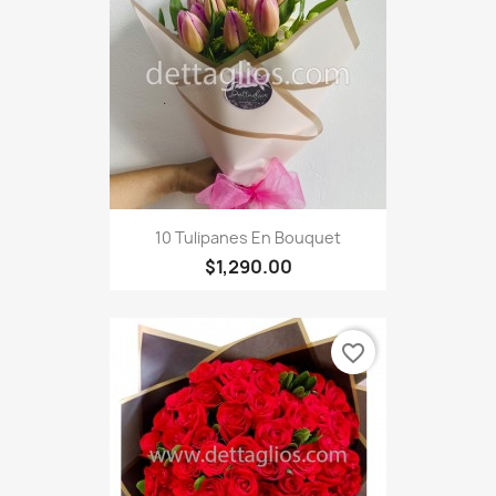
10 Tulipanes En Bouquet
$1,290.00
favorite_border