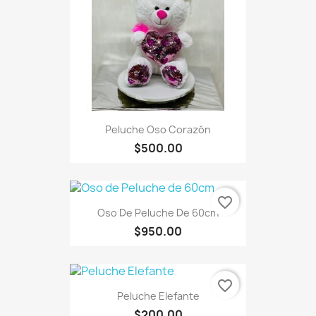
Peluche Oso Corazón
$500.00
favorite_border
Oso De Peluche De 60cm
$950.00
favorite_border
Peluche Elefante
$200.00