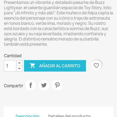
Presentamos un vibrante y detallado peluche de Buzz
Lightyear, el valiente guardián espacial de Toy Story, listo
para "¡Al infinito y más allá!". Este muñeco de felpa capta la
esencia del personaje con su icónico traje de astronauta
en tonos blanco, verde lima, morado y negro. Su rostro
está bordado con la característica sonrisa de Buzz, sus
ojos azules y su ceja levantada, irradiando confianza y
alegría. El distintivo remolino morado de su barbilla
también está presente.
Cantidad

favorite_border
AÑADIR AL CARRITO
Compartir
Descripción
Detalles del producto