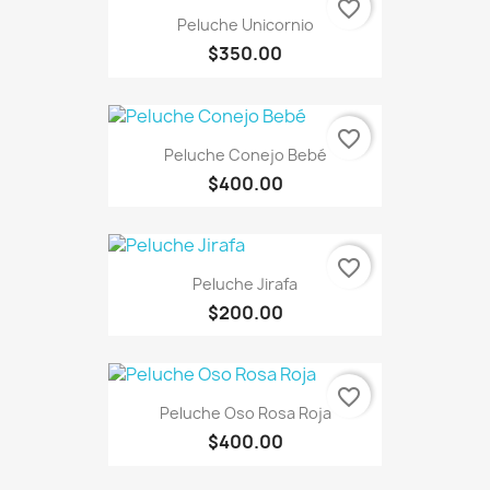
favorite_border
Peluche Unicornio
$350.00
favorite_border
Peluche Conejo Bebé
$400.00
favorite_border
Peluche Jirafa
$200.00
favorite_border
Peluche Oso Rosa Roja
$400.00