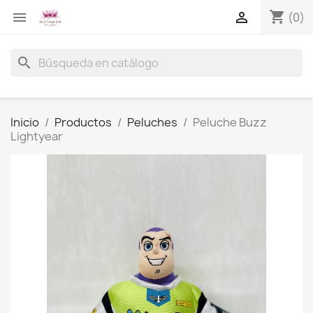
shopping_cart


(0)
search
Inicio
Productos
Peluches
Peluche Buzz
Lightyear