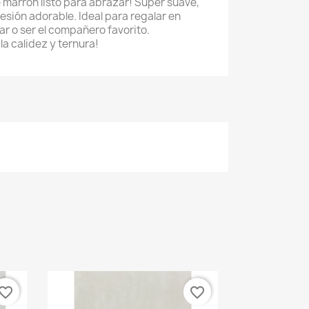
e marrón listo para abrazar! Súper suave,
esión adorable. Ideal para regalar en
ar o ser el compañero favorito.
a calidez y ternura!
vorite_border
favorite_border