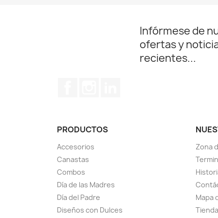
Infórmese de n
ofertas y notici
recientes...
Facebook
Instagram
LinkedIn
PRODUCTOS
NUES
Accesorios
Zona 
Canastas
Termin
Combos
Histor
Día de las Madres
Contá
Día del Padre
Mapa d
Diseños con Dulces
Tiend