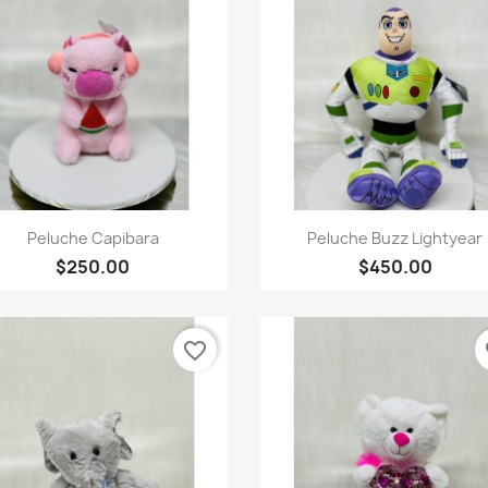
Vista rápida
Vista rápida


Peluche Capibara
Peluche Buzz Lightyear
$250.00
$450.00
favorite_border
fa