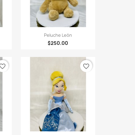
Vista rápida

Peluche León
$250.00
vorite_border
favorite_border