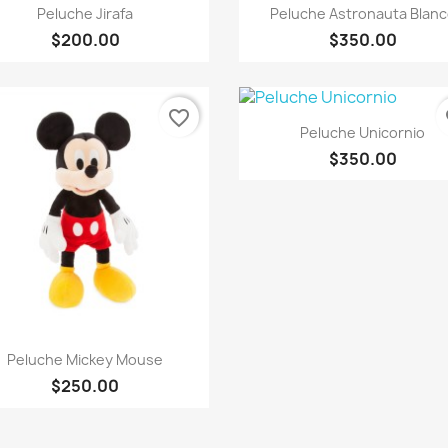
Vista rápida
Vista rápida


Peluche Jirafa
Peluche Astronauta Blan
$200.00
$350.00
favorite_border
fa
Vista rápida

Peluche Unicornio
$350.00
Vista rápida

Peluche Mickey Mouse
$250.00