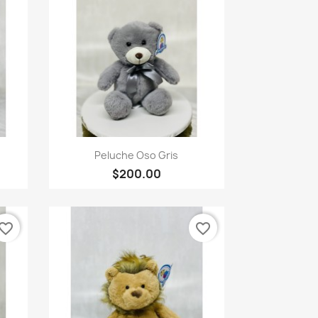
Vista rápida

Peluche Oso Gris
$200.00
vorite_border
favorite_border