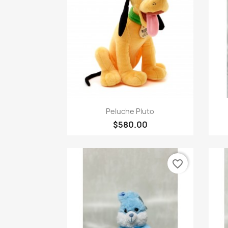
Vista rápida

Peluche Pluto
$580.00
favorite_border