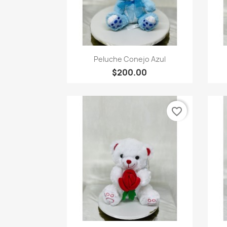
Vista rápida

Peluche Conejo Azul
$200.00
favorite_border