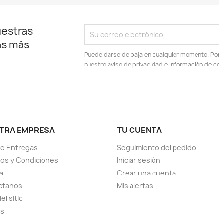
uestras
as más
Puede darse de baja en cualquier momento. Por e
nuestro aviso de privacidad e información de c
TRA EMPRESA
TU CUENTA
de Entregas
Seguimiento del pedido
os y Condiciones
Iniciar sesión
ia
Crear una cuenta
ctanos
Mis alertas
el sitio
as