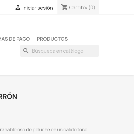
shopping_cart

Carrito:
(0)
Iniciar sesión
AS DE PAGO
PRODUCTOS
search
RRÓN
rañable oso de peluche en un cálido tono