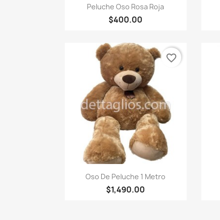
Vista rápida

Peluche Oso Rosa Roja
$400.00
favorite_border
Vista rápida

Oso De Peluche 1 Metro
$1,490.00