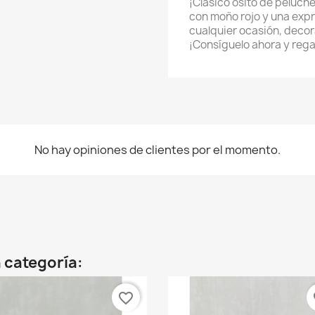
¡Clásico osito de peluch
con moño rojo y una expr
cualquier ocasión, decor
¡Consíguelo ahora y regal
No hay opiniones de clientes por el momento.
 categoría:
favorite_border
fa