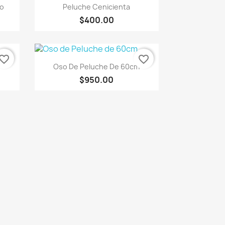
Vista rápida

co
Peluche Cenicienta
$400.00
vorite_border
favorite_border
Vista rápida

Oso De Peluche De 60cm
$950.00